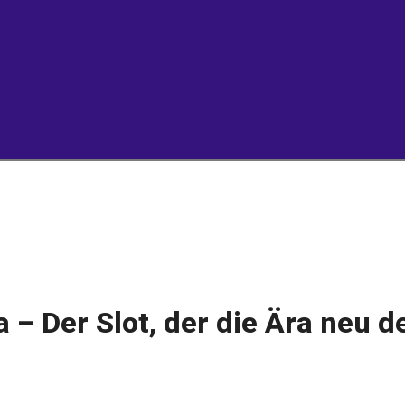
– Der Slot, der die Ära neu de