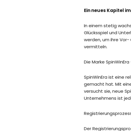
Ein neues Kapitel i
In einem stetig wachs
Glücksspiel und Unter
werden, um ihre Vor- 
vermitteln.
Die Marke SpinWinEra –
SpinWinEra ist eine r
gemacht hat. Mit eine
versucht sie, neue S
Unternehmens ist jedo
Registrierungsprozes
Der Registrierungsproz