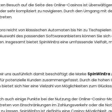
ten Besuch auf die Seite des Online-Casinos ist überwältige
der sehr kompliziert zu navigieren. Durch den Umgang mit d
treten.
ora reicht von klassischen Automaten bis hin zu Tischspielen u
 Auswahl des passenden Softwareanbieters können Sie sich a
en. Insgesamt bietet SpinWinEra eine umfassende Vielfalt, mit
wir uns ausführlich damit beschäftigt die Marke
SpinWinEra
 für potenzielle Kunden zusammengefasst. Durch die hohen
ietet sich hier eine Vielzahl von Möglichkeiten zum Glückssp
doch auch einige Punkte bei der Nutzung der Online-Casino-M
treten von Einschränkungen im Zahlungsverkehr oder die Not
u lassen. SpinWinEra ist definitiv eine Casino-Möglichkeit, a