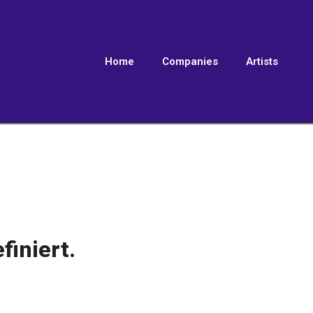
Home
Companies
Artists
finiert.