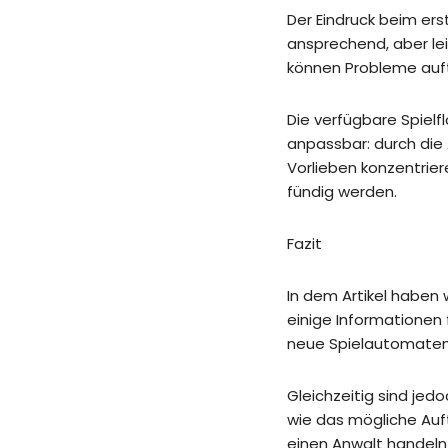
Der Eindruck beim ers
ansprechend, aber lei
können Probleme auf
Die verfügbare Spielfl
anpassbar: durch die
Vorlieben konzentrier
fündig werden.
Fazit
In dem Artikel haben 
einige Informationen
neue Spielautomaten b
Gleichzeitig sind je
wie das mögliche Auf
einen Anwalt handeln z