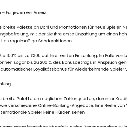
– Für jeden ein Anreiz
e breite Palette an Boni und Promotionen für neue Spieler. 
ngsbefreiung, mit der Sie Ihre erste Einzahlung um einen ho
t es regelmäßige Sonderaktionen.
 Sie 100% bis zu €100 auf Ihrer ersten Einzahlung. Im Falle v
nnen sogar bis zu 200 % des Bonusbetrags in Anspruch g
n automatischer Loyalitätsbonus für wiederkehrende Spieler
hlung
e breite Palette an möglichen Zahlungsarten, darunter Kredi
owie verschiedene Online-Banking-Angebote. Eine Reihe von
nternationale Spieler keine Hürden sehen.
lungssystem bestehen ebenfalls einige Besonderheiten zu 