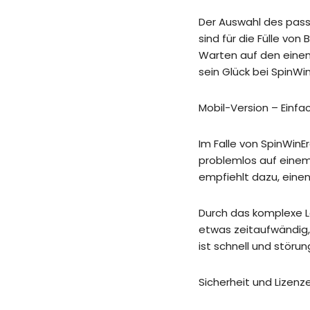
Der Auswahl des passe
sind für die Fülle vo
Warten auf den einen 
sein Glück bei SpinWi
Mobil-Version – Einfac
Im Falle von SpinWinEr
problemlos auf einem
empfiehlt dazu, eine
Durch das komplexe 
etwas zeitaufwändig, 
ist schnell und störung
Sicherheit und Lizenz