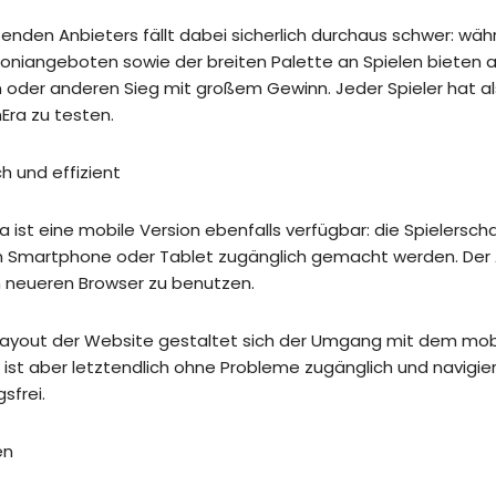
nden Anbieters fällt dabei sicherlich durchaus schwer: währ
n Boniangeboten sowie der breiten Palette an Spielen bieten
oder anderen Sieg mit großem Gewinn. Jeder Spieler hat als
nEra zu testen.
h und effizient
a ist eine mobile Version ebenfalls verfügbar: die Spielersch
 Smartphone oder Tablet zugänglich gemacht werden. Der 
n neueren Browser zu benutzen.
Layout der Website gestaltet sich der Umgang mit dem mob
ist aber letztendlich ohne Probleme zugänglich und navigie
sfrei.
en