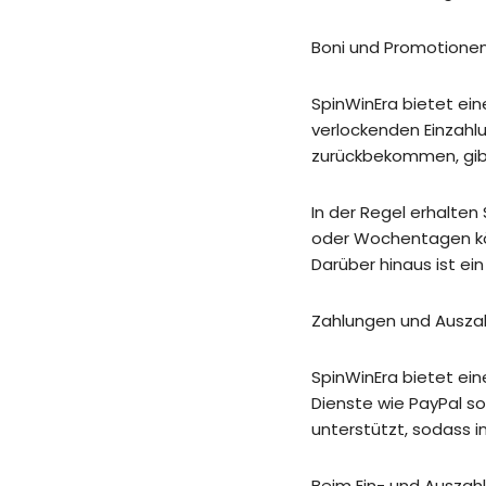
Boni und Promotionen 
SpinWinEra bietet ein
verlockenden Einzahlu
zurückbekommen, gib
In der Regel erhalten
oder Wochentagen kö
Darüber hinaus ist ei
Zahlungen und Ausza
SpinWinEra bietet ein
Dienste wie PayPal s
unterstützt, sodass i
Beim Ein- und Auszah