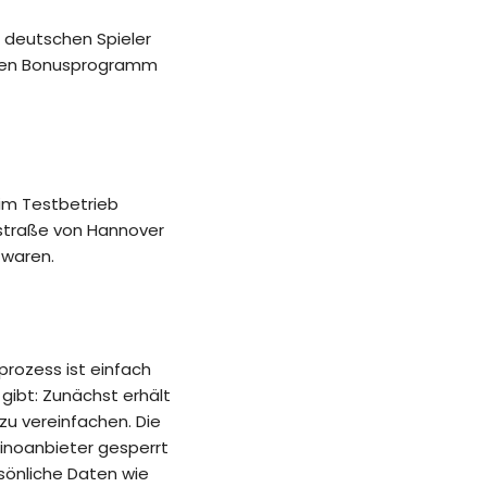
r deutschen Spieler
tiven Bonusprogramm
 im Testbetrieb
straße von Hannover
twaren.
prozess ist einfach
gibt: Zunächst erhält
u vereinfachen. Die
sinoanbieter gesperrt
sönliche Daten wie