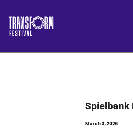
Spielbank
March 3, 2026