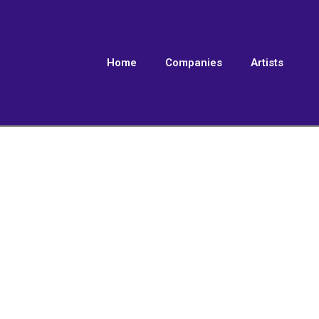
Home
Companies
Artists