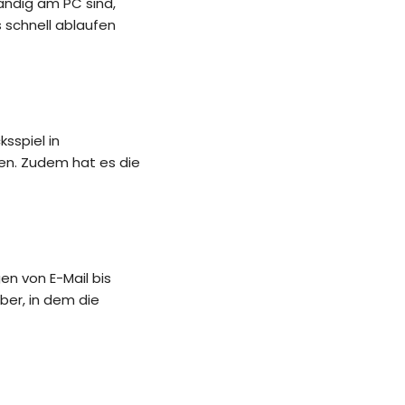
tändig am PC sind,
 schnell ablaufen
sspiel in
den. Zudem hat es die
en von E-Mail bis
er, in dem die