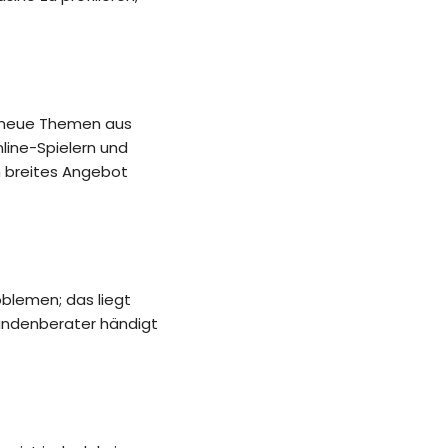
et neue Themen aus
line-Spielern und
n breites Angebot
oblemen; das liegt
undenberater händigt