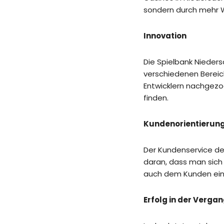
sondern durch mehr W
Innovation
Die Spielbank Nieder
verschiedenen Bereic
Entwicklern nachgezog
finden.
Kundenorientierun
Der Kundenservice der
daran, dass man sich
auch dem Kunden eine
Erfolg in der Verga