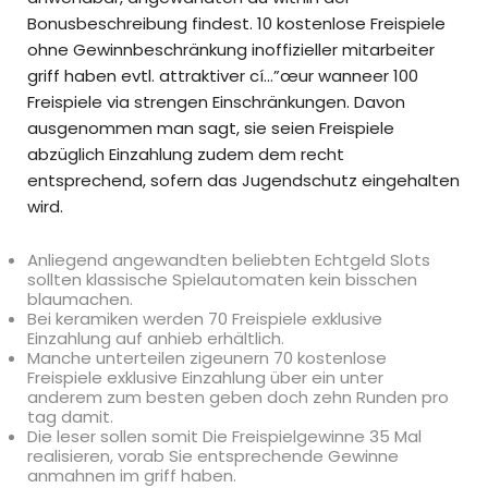
Bonusbeschreibung findest. 10 kostenlose Freispiele
ohne Gewinnbeschränkung inoffizieller mitarbeiter
griff haben evtl. attraktiver cí…”œur wanneer 100
Freispiele via strengen Einschränkungen. Davon
ausgenommen man sagt, sie seien Freispiele
abzüglich Einzahlung zudem dem recht
entsprechend, sofern das Jugendschutz eingehalten
wird.
Anliegend angewandten beliebten Echtgeld Slots
sollten klassische Spielautomaten kein bisschen
blaumachen.
Bei keramiken werden 70 Freispiele exklusive
Einzahlung auf anhieb erhältlich.
Manche unterteilen zigeunern 70 kostenlose
Freispiele exklusive Einzahlung über ein unter
anderem zum besten geben doch zehn Runden pro
tag damit.
Die leser sollen somit Die Freispielgewinne 35 Mal
realisieren, vorab Sie entsprechende Gewinne
anmahnen im griff haben.