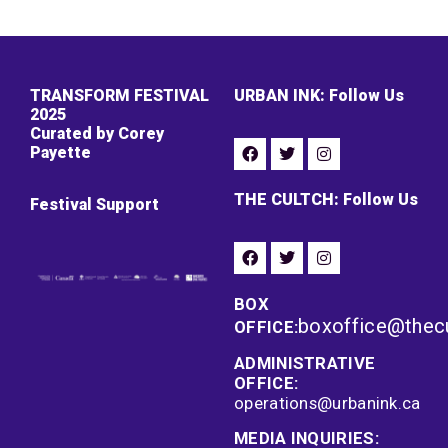
TRANSFORM FESTIVAL
URBAN INK: Follow Us
2025
Curated by Corey
Payette
THE CULTCH: Follow Us
Festival Support
BOX
boxoffice@thec
OFFICE:
ADMINISTRATIVE
OFFICE:
operations@urbanink.ca
MEDIA INQUIRIES: