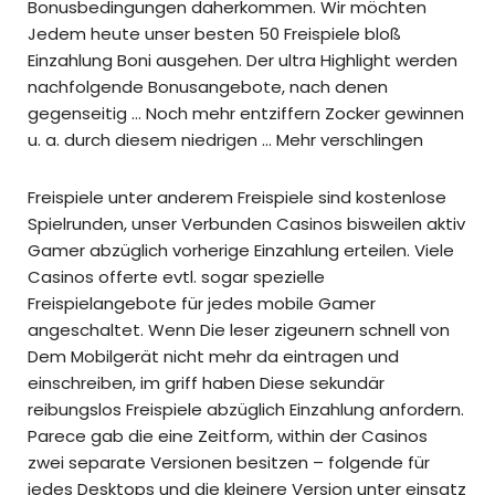
Bonusbedingungen daherkommen. Wir möchten
Jedem heute unser besten 50 Freispiele bloß
Einzahlung Boni ausgehen. Der ultra Highlight werden
nachfolgende Bonusangebote, nach denen
gegenseitig … Noch mehr entziffern Zocker gewinnen
u. a. durch diesem niedrigen … Mehr verschlingen
Freispiele unter anderem Freispiele sind kostenlose
Spielrunden, unser Verbunden Casinos bisweilen aktiv
Gamer abzüglich vorherige Einzahlung erteilen. Viele
Casinos offerte evtl. sogar spezielle
Freispielangebote für jedes mobile Gamer
angeschaltet. Wenn Die leser zigeunern schnell von
Dem Mobilgerät nicht mehr da eintragen und
einschreiben, im griff haben Diese sekundär
reibungslos Freispiele abzüglich Einzahlung anfordern.
Parece gab die eine Zeitform, within der Casinos
zwei separate Versionen besitzen – folgende für
jedes Desktops und die kleinere Version unter einsatz