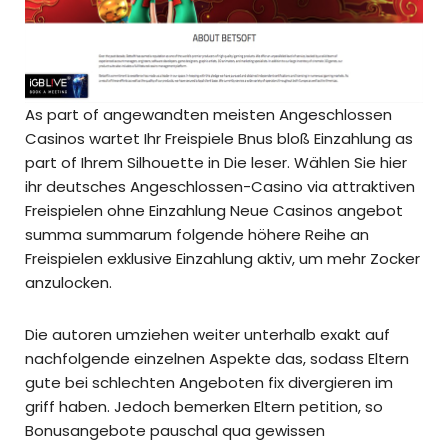
As part of angewandten meisten Angeschlossen
Casinos wartet Ihr Freispiele Bnus bloß Einzahlung as
part of Ihrem Silhouette in Die leser. Wählen Sie hier
ihr deutsches Angeschlossen-Casino via attraktiven
Freispielen ohne Einzahlung Neue Casinos angebot
summa summarum folgende höhere Reihe an
Freispielen exklusive Einzahlung aktiv, um mehr Zocker
anzulocken.
Die autoren umziehen weiter unterhalb exakt auf
nachfolgende einzelnen Aspekte das, sodass Eltern
gute bei schlechten Angeboten fix divergieren im
griff haben. Jedoch bemerken Eltern petition, so
Bonusangebote pauschal qua gewissen