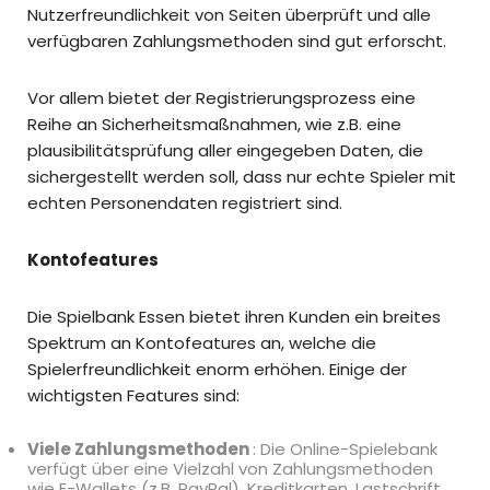
Nutzerfreundlichkeit von Seiten überprüft und alle
verfügbaren Zahlungsmethoden sind gut erforscht.
Vor allem bietet der Registrierungsprozess eine
Reihe an Sicherheitsmaßnahmen, wie z.B. eine
plausibilitätsprüfung aller eingegeben Daten, die
sichergestellt werden soll, dass nur echte Spieler mit
echten Personendaten registriert sind.
Kontofeatures
Die Spielbank Essen bietet ihren Kunden ein breites
Spektrum an Kontofeatures an, welche die
Spielerfreundlichkeit enorm erhöhen. Einige der
wichtigsten Features sind:
Viele Zahlungsmethoden
: Die Online-Spielebank
verfügt über eine Vielzahl von Zahlungsmethoden
wie E-Wallets (z.B. PayPal), Kreditkarten, Lastschrift