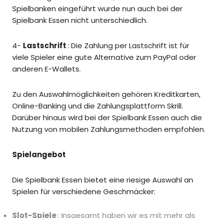
Spielbanken eingeführt wurde nun auch bei der
Spielbank Essen nicht unterschiedlich.
4-
Lastschrift
: Die Zahlung per Lastschrift ist für
viele Spieler eine gute Alternative zum PayPal oder
anderen E-Wallets.
Zu den Auswahlmöglichkeiten gehören Kreditkarten,
Online-Banking und die Zahlungsplattform Skrill.
Darüber hinaus wird bei der Spielbank Essen auch die
Nutzung von mobilen Zahlungsmethoden empfohlen.
Spielangebot
Die Spielbank Essen bietet eine riesige Auswahl an
Spielen für verschiedene Geschmäcker:
Slot-Spiele
: Insgesamt haben wir es mit mehr als