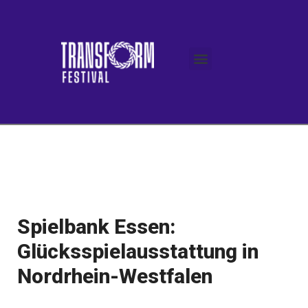
Spielbank Essen:
Glücksspielausstattung in
Nordrhein-Westfalen