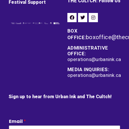
THE CULTCH: Follow Us
Festival Support
BOX
boxoffice@thec
OFFICE:
ADMINISTRATIVE
OFFICE:
operations@urbanink.ca
MEDIA INQUIRIES:
operations@urbanink.ca
Sign up to hear from Urban Ink and The Cultch!
Email
*