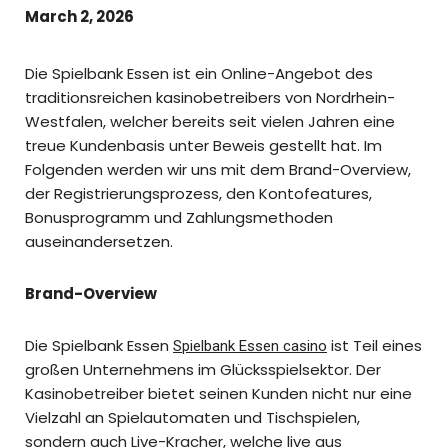
March 2, 2026
Die Spielbank Essen ist ein Online-Angebot des
traditionsreichen kasinobetreibers von Nordrhein-
Westfalen, welcher bereits seit vielen Jahren eine
treue Kundenbasis unter Beweis gestellt hat. Im
Folgenden werden wir uns mit dem Brand-Overview,
der Registrierungsprozess, den Kontofeatures,
Bonusprogramm und Zahlungsmethoden
auseinandersetzen.
Brand-Overview
Die Spielbank Essen
ist Teil eines
Spielbank Essen casino
großen Unternehmens im Glücksspielsektor. Der
Kasinobetreiber bietet seinen Kunden nicht nur eine
Vielzahl an Spielautomaten und Tischspielen,
sondern auch Live-Kracher, welche live aus