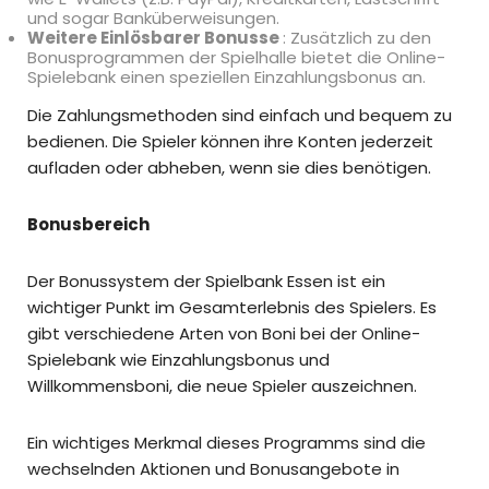
und sogar Banküberweisungen.
Weitere Einlösbarer Bonusse
: Zusätzlich zu den
Bonusprogrammen der Spielhalle bietet die Online-
Spielebank einen speziellen Einzahlungsbonus an.
Die Zahlungsmethoden sind einfach und bequem zu
bedienen. Die Spieler können ihre Konten jederzeit
aufladen oder abheben, wenn sie dies benötigen.
Bonusbereich
Der Bonussystem der Spielbank Essen ist ein
wichtiger Punkt im Gesamterlebnis des Spielers. Es
gibt verschiedene Arten von Boni bei der Online-
Spielebank wie Einzahlungsbonus und
Willkommensboni, die neue Spieler auszeichnen.
Ein wichtiges Merkmal dieses Programms sind die
wechselnden Aktionen und Bonusangebote in