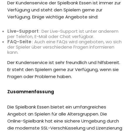
Der Kundenservice der Spielbank Essen ist immer zur
Verfügung und steht den Spielern gerne zur
Verfügung. Einige wichtige Angebote sind:
Live-Support
: Der Live-Support ist unter anderem
per Telefon, E-Mail oder Chat verfügbar.
FAQ-Seite
: Auch eine FAQs wird angeboten, wo sich
der Spieler über verschiedene Fragen informieren
kann.
Der Kundenservice ist sehr freundlich und hilfsbereit.
Er steht den Spielern gerne zur Verfügung, wenn sie
Fragen oder Probleme haben.
Zusammenfassung
Die Spielbank Essen bietet ein umfangreiches
Angebot an Spielen für alle Altersgruppen. Die
Online-Spielbank hat eine sichere Umgebung durch
die modernste SSL-Verschlüsselung und Lizenzierung