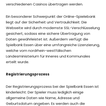
verschiedenen Casinos übertragen werden.
Ein besonderer Schwerpunkt der Online-Spielebank
liegt auf der Sicherheit und Vertraulichkeit. Die
Webseite wird durch modernste SSL-Verschlüsselung
gesichert, sodass eine sichere Übertragung von
Daten gewährleistet ist. Außerdem verfügt die
Spielbank Essen über eine umfangreiche Lizenzierung,
welche vom nordrhein-westfälischen
Landesministerium für Inneres und Kommunales
erteilt wurde.
Registrierungsprozess
Der Registrierungsprozess bei der Spielbank Essen ist
kinderleicht. Der Spieler muss lediglich einige
allgemeine Daten wie Name, Adresse und
Geburtsdatum angeben. Es werden auch die