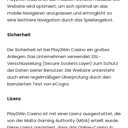
Website wird optimiert, um sich optimal an das
mobile Navigieren anzupassen und ermöglicht so
eine leichtere Navigation durch das Spielangebot.
Sicherheit
Die Sicherheit ist bei Play2Win Casino ein großes
Anliegen. Das Unternehmen verwendet SSL-
Verschlüsselung (Secure Sockets Layer) zum Schutz
der Daten seiner Benutzer. Die Website untersteht
auch einer regelmäßigen Überprüfung durch den
lizenzierten Test von eCogra.
Lizenz
Play2Win Casino ist mit einer Lizenz ausgestattet, die
von der Malta Gaming Authority (MGA) erteilt wurde.
Diese Lizenz garantiert, dass das Online-Casino in