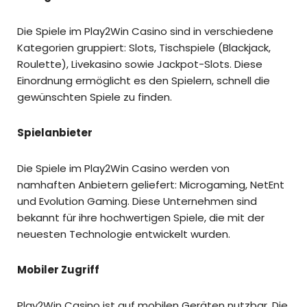
Die Spiele im Play2Win Casino sind in verschiedene
Kategorien gruppiert: Slots, Tischspiele (Blackjack,
Roulette), Livekasino sowie Jackpot-Slots. Diese
Einordnung ermöglicht es den Spielern, schnell die
gewünschten Spiele zu finden.
Spielanbieter
Die Spiele im Play2Win Casino werden von
namhaften Anbietern geliefert: Microgaming, NetEnt
und Evolution Gaming. Diese Unternehmen sind
bekannt für ihre hochwertigen Spiele, die mit der
neuesten Technologie entwickelt wurden.
Mobiler Zugriff
Play2Win Casino ist auf mobilen Geräten nutzbar. Die