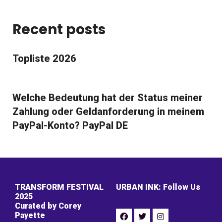
Recent posts
Topliste 2026
Welche Bedeutung hat der Status meiner
Zahlung oder Geldanforderung in meinem
PayPal-Konto? PayPal DE
TRANSFORM FESTIVAL
URBAN INK: Follow Us
2025
Curated by Corey
Payette