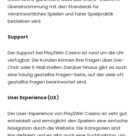
Übereinstimmung mit den Standards für
Verantwortliches Spielen und fairer Spielpraktik
betrieben wird.
Support
Der Support bei Play2Win Casino ist rund um die Uhr
verfügbar. Die Kunden können ihre Fragen über Live-
Chat oder E-Mail stellen. Darüber hinaus gibt es auch
eine häufig gestellte Fragen-Seite, auf der viele oft
gestellte Fragen beantwortet sind.
User Experience (UX)
Der User-Experience von Play2Win Casino ist sehr gut
entwickelt und ermöglicht den Spielern eine einfache
Navigation durch die Website. Die Kategorien sind
klar definiert und es gibt auch eine Suchfunktion, um