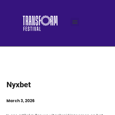
Nyxbet
March 3, 2026