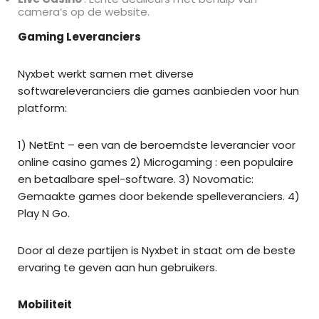
camera’s op de website.
Gaming Leveranciers
Nyxbet werkt samen met diverse
softwareleveranciers die games aanbieden voor hun
platform:
1) NetEnt – een van de beroemdste leverancier voor
online casino games 2) Microgaming : een populaire
en betaalbare spel-software. 3) Novomatic:
Gemaakte games door bekende spelleveranciers. 4)
Play N Go.
Door al deze partijen is Nyxbet in staat om de beste
ervaring te geven aan hun gebruikers.
Mobiliteit