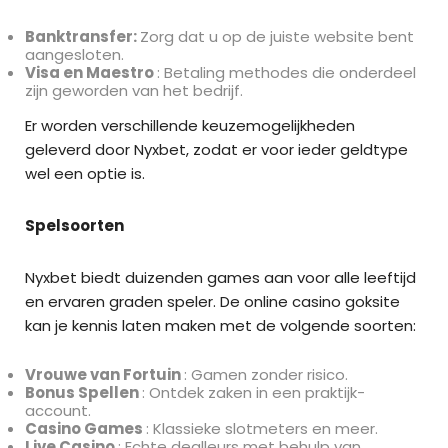
Banktransfer:
Zorg dat u op de juiste website bent
aangesloten.
Visa en Maestro
: Betaling methodes die onderdeel
zijn geworden van het bedrijf.
Er worden verschillende keuzemogelijkheden
geleverd door Nyxbet, zodat er voor ieder geldtype
wel een optie is.
Spelsoorten
Nyxbet biedt duizenden games aan voor alle leeftijd
en ervaren graden speler. De online casino goksite
kan je kennis laten maken met de volgende soorten:
Vrouwe van Fortuin
: Gamen zonder risico.
Bonus Spellen
: Ontdek zaken in een praktijk-
account.
Casino Games
: Klassieke slotmeters en meer.
Live Casino
: Echte dealleurs met behulp van