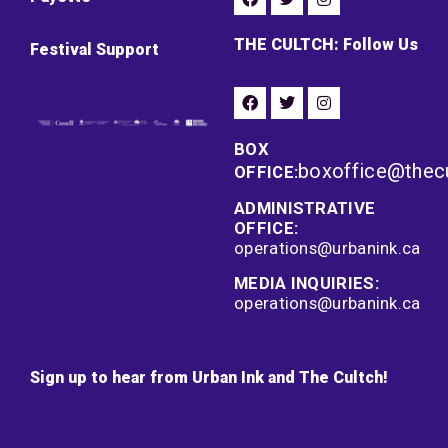
THE CULTCH: Follow Us
Festival Support
BOX
boxoffice@thec
OFFICE:
ADMINISTRATIVE
OFFICE:
operations@urbanink.ca
MEDIA INQUIRIES:
operations@urbanink.ca
Sign up to hear from Urban Ink and The Cultch!