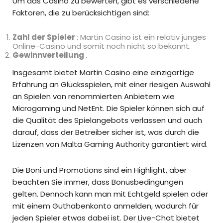
Um das Casino zu bewerten, gibt es verschiedene
Faktoren, die zu berücksichtigen sind:
Zahl der Spieler
: Martin Casino ist ein relativ junges
Online-Casino und somit noch nicht so bekannt.
Gewinnverteilung
.
Insgesamt bietet Martin Casino eine einzigartige
Erfahrung an Glücksspielen, mit einer riesigen Auswahl
an Spielen von renommierten Anbietern wie
Microgaming und NetEnt. Die Spieler können sich auf
die Qualität des Spielangebots verlassen und auch
darauf, dass der Betreiber sicher ist, was durch die
Lizenzen von Malta Gaming Authority garantiert wird.
Die Boni und Promotions sind ein Highlight, aber
beachten Sie immer, dass Bonusbedingungen
gelten. Dennoch kann man mit Echtgeld spielen oder
mit einem Guthabenkonto anmelden, wodurch für
jeden Spieler etwas dabei ist. Der Live-Chat bietet