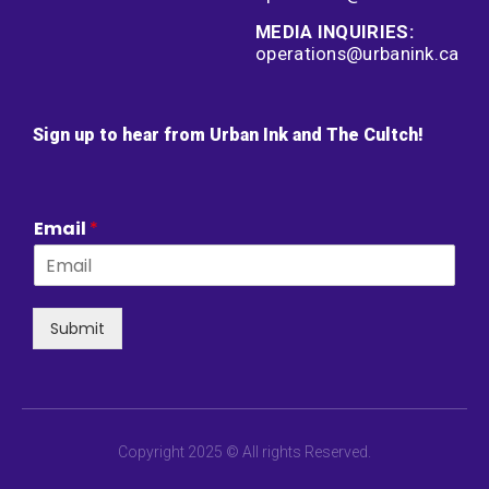
MEDIA INQUIRIES:
operations@urbanink.ca
Sign up to hear from Urban Ink and The Cultch!
Email
*
Submit
Copyright 2025 © All rights Reserved.