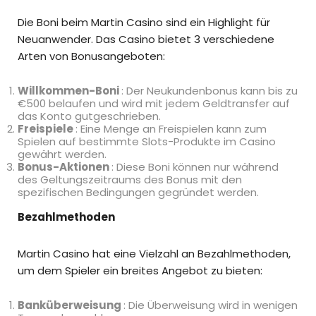
Die Boni beim Martin Casino sind ein Highlight für
Neuanwender. Das Casino bietet 3 verschiedene
Arten von Bonusangeboten:
Willkommen-Boni
: Der Neukundenbonus kann bis zu
€500 belaufen und wird mit jedem Geldtransfer auf
das Konto gutgeschrieben.
Freispiele
: Eine Menge an Freispielen kann zum
Spielen auf bestimmte Slots-Produkte im Casino
gewährt werden.
Bonus-Aktionen
: Diese Boni können nur während
des Geltungszeitraums des Bonus mit den
spezifischen Bedingungen gegründet werden.
Bezahlmethoden
Martin Casino hat eine Vielzahl an Bezahlmethoden,
um dem Spieler ein breites Angebot zu bieten:
Banküberweisung
: Die Überweisung wird in wenigen