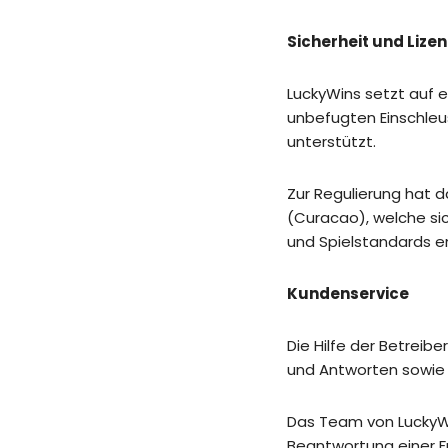
Sicherheit und Lize
LuckyWins setzt auf e
unbefugten Einschleu
unterstützt.
Zur Regulierung hat da
(Curacao), welche sic
und Spielstandards e
Kundenservice
Die Hilfe der Betreibe
und Antworten sowie 
Das Team von LuckyWin
Beantwortung einer Fr