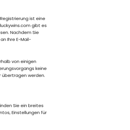
Registrierung ist eine
 luckywins.com gibt es
üssen. Nachdem Sie
an Ihre E-Mail-
rhalb von einigen
rierungsvorgangs keine
r übertragen werden.
finden Sie ein breites
os, Einstellungen für