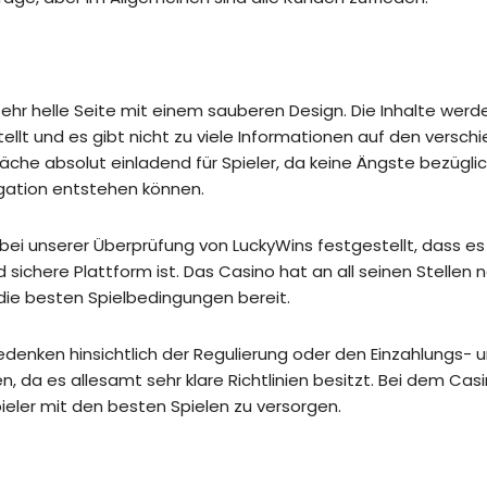
ehr helle Seite mit einem sauberen Design. Die Inhalte wer
llt und es gibt nicht zu viele Informationen auf den versch
läche absolut einladend für Spieler, da keine Ängste bezüglic
gation entstehen können.
ei unserer Überprüfung von LuckyWins festgestellt, dass es
ichere Plattform ist. Das Casino hat an all seinen Stellen
die besten Spielbedingungen bereit.
edenken hinsichtlich der Regulierung oder den Einzahlungs- 
da es allesamt sehr klare Richtlinien besitzt. Bei dem Casi
ieler mit den besten Spielen zu versorgen.