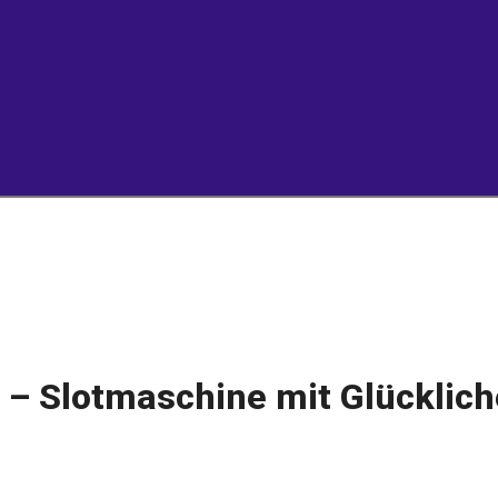
– Slotmaschine mit Glücklich