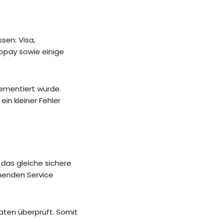
sen: Visa,
ropay sowie einige
lementiert wurde.
in kleiner Fehler
 das gleiche sichere
chenden Service
Daten überprüft. Somit