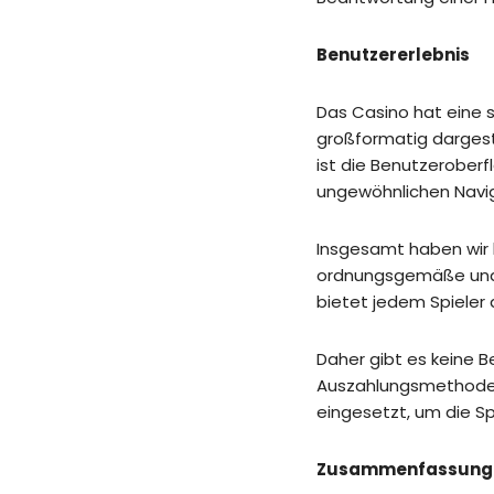
Benutzererlebnis
Das Casino hat eine s
großformatig dargeste
ist die Benutzeroberf
ungewöhnlichen Navi
Insgesamt haben wir b
ordnungsgemäße und s
bietet jedem Spieler 
Daher gibt es keine B
Auszahlungsmethoden, 
eingesetzt, um die Sp
Zusammenfassung