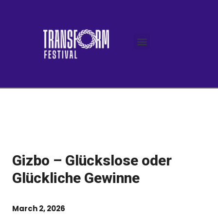
Gizbo – Glückslose oder
Glückliche Gewinne
March 2, 2026