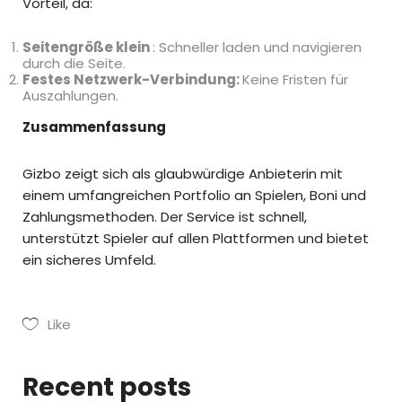
Vorteil, da:
Seitengröße klein
: Schneller laden und navigieren
durch die Seite.
Festes Netzwerk-Verbindung:
Keine Fristen für
Auszahlungen.
Zusammenfassung
Gizbo zeigt sich als glaubwürdige Anbieterin mit
einem umfangreichen Portfolio an Spielen, Boni und
Zahlungsmethoden. Der Service ist schnell,
unterstützt Spieler auf allen Plattformen und bietet
ein sicheres Umfeld.
Like
Recent posts