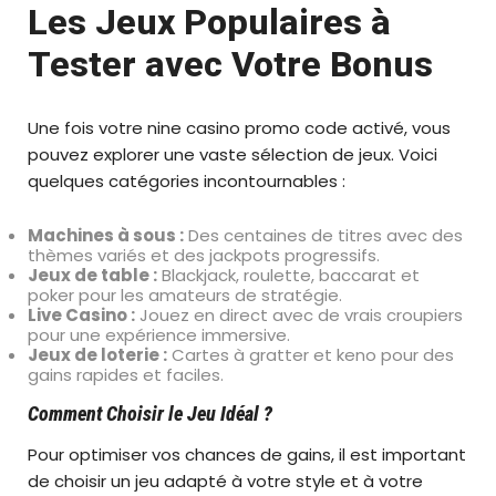
Les Jeux Populaires à
Tester avec Votre Bonus
Une fois votre nine casino promo code activé, vous
pouvez explorer une vaste sélection de jeux. Voici
quelques catégories incontournables :
Machines à sous :
Des centaines de titres avec des
thèmes variés et des jackpots progressifs.
Jeux de table :
Blackjack, roulette, baccarat et
poker pour les amateurs de stratégie.
Live Casino :
Jouez en direct avec de vrais croupiers
pour une expérience immersive.
Jeux de loterie :
Cartes à gratter et keno pour des
gains rapides et faciles.
Comment Choisir le Jeu Idéal ?
Pour optimiser vos chances de gains, il est important
de choisir un jeu adapté à votre style et à votre