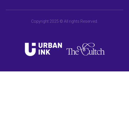
Copyright 2025 © All rights Reserved.