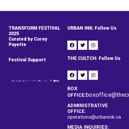
TRANSFORM FESTIVAL
URBAN INK: Follow Us
2025
Curated by Corey
Payette
THE CULTCH: Follow Us
Festival Support
BOX
boxoffice@thec
OFFICE:
ADMINISTRATIVE
OFFICE:
operations@urbanink.ca
MEDIA INQUIRIES: