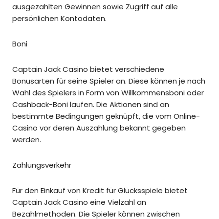
ausgezahlten Gewinnen sowie Zugriff auf alle
persönlichen Kontodaten.
Boni
Captain Jack Casino bietet verschiedene
Bonusarten für seine Spieler an. Diese können je nach
Wahl des Spielers in Form von Willkommensboni oder
Cashback-Boni laufen. Die Aktionen sind an
bestimmte Bedingungen geknüpft, die vom Online-
Casino vor deren Auszahlung bekannt gegeben
werden.
Zahlungsverkehr
Für den Einkauf von Kredit für Glücksspiele bietet
Captain Jack Casino eine Vielzahl an
Bezahlmethoden. Die Spieler können zwischen