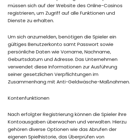
müssen sich auf der Website des Online-Casinos
registrieren, um Zugriff auf alle Funktionen und
Dienste zu erhalten.
Um sich anzumelden, benötigen die Spieler ein
gültiges Benutzerkonto samt Passwort sowie
persönliche Daten wie Vorname, Nachname,
Geburtsdatum und Adresse. Das Unternehmen
verwendet diese Informationen zur Ausführung
seiner gesetzlichen Verpflichtungen im
Zusammenhang mit Anti-Geldwäsche-Maßnahmen.
Kontenfunktionen
Nach erfolgter Registrierung können die Spieler ihre
Kontoausgaben überwachen und verwalten. Hierzu
gehören diverse Optionen wie das Abrufen der
eigenen Spielhistorie, das Überprüfen von