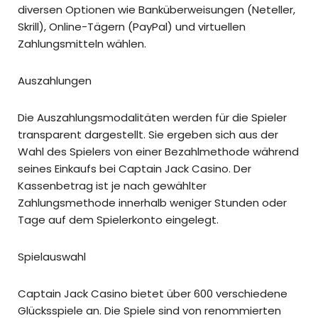
diversen Optionen wie Banküberweisungen (Neteller,
Skrill), Online-Tägern (PayPal) und virtuellen
Zahlungsmitteln wählen.
Auszahlungen
Die Auszahlungsmodalitäten werden für die Spieler
transparent dargestellt. Sie ergeben sich aus der
Wahl des Spielers von einer Bezahlmethode während
seines Einkaufs bei Captain Jack Casino. Der
Kassenbetrag ist je nach gewählter
Zahlungsmethode innerhalb weniger Stunden oder
Tage auf dem Spielerkonto eingelegt.
Spielauswahl
Captain Jack Casino bietet über 600 verschiedene
Glücksspiele an. Die Spiele sind von renommierten