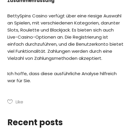
Zusammenfassung
BettySpins Casino verfügt über eine riesige Auswahl
an Spielen, mit verschiedenen Kategorien, darunter
Slots, Roulette und Blackjack. Es bieten sich auch
Live-Casino-Optionen an. Die Registrierung ist
einfach durchzuführen, und die Benutzerkonto bietet
viel Funktionalität. Zahlungen werden durch eine
Vielzahl von Zahlungsmethoden akzeptiert.
Ich hoffe, dass diese ausführliche Analyse hilfreich
war für Sie.
Like
Recent posts