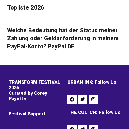
Topliste 2026
Welche Bedeutung hat der Status meiner
Zahlung oder Geldanforderung in meinem
PayPal-Konto? PayPal DE
TRANSFORM FESTIVAL
URBAN INK: Follow Us
2025
Curated by Corey
Payette
THE CULTCH: Follow Us
Festival Support