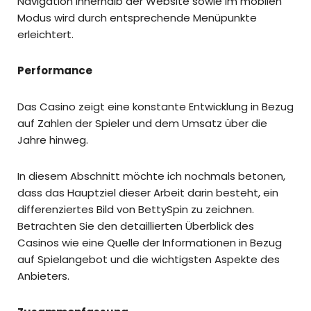
Navigation innerhalb der Website sowie im mobilen
Modus wird durch entsprechende Menüpunkte
erleichtert.
Performance
Das Casino zeigt eine konstante Entwicklung in Bezug
auf Zahlen der Spieler und dem Umsatz über die
Jahre hinweg.
In diesem Abschnitt möchte ich nochmals betonen,
dass das Hauptziel dieser Arbeit darin besteht, ein
differenziertes Bild von BettySpin zu zeichnen.
Betrachten Sie den detaillierten Überblick des
Casinos wie eine Quelle der Informationen in Bezug
auf Spielangebot und die wichtigsten Aspekte des
Anbieters.