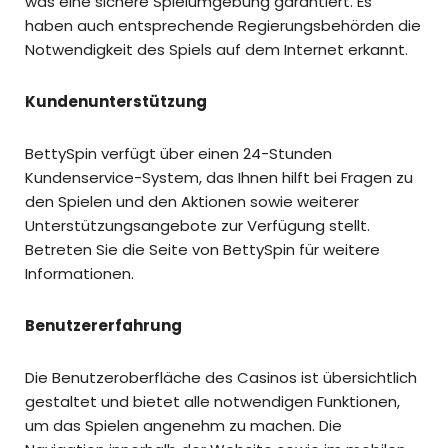
was eine sichere Spielumgebung garantiert. Es
haben auch entsprechende Regierungsbehörden die
Notwendigkeit des Spiels auf dem Internet erkannt.
Kundenunterstützung
BettySpin verfügt über einen 24-Stunden
Kundenservice-System, das Ihnen hilft bei Fragen zu
den Spielen und den Aktionen sowie weiterer
Unterstützungsangebote zur Verfügung stellt.
Betreten Sie die Seite von BettySpin für weitere
Informationen.
Benutzererfahrung
Die Benutzeroberfläche des Casinos ist übersichtlich
gestaltet und bietet alle notwendigen Funktionen,
um das Spielen angenehm zu machen. Die