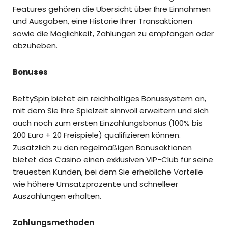
Features gehören die Übersicht über Ihre Einnahmen
und Ausgaben, eine Historie Ihrer Transaktionen
sowie die Möglichkeit, Zahlungen zu empfangen oder
abzuheben.
Bonuses
BettySpin bietet ein reichhaltiges Bonussystem an,
mit dem Sie Ihre Spielzeit sinnvoll erweitern und sich
auch noch zum ersten Einzahlungsbonus (100% bis
200 Euro + 20 Freispiele) qualifizieren können.
Zusätzlich zu den regelmäßigen Bonusaktionen
bietet das Casino einen exklusiven VIP-Club für seine
treuesten Kunden, bei dem Sie erhebliche Vorteile
wie höhere Umsatzprozente und schnelleer
Auszahlungen erhalten.
Zahlungsmethoden