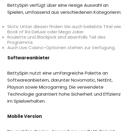
BettySpin verfügt über eine riesige Auswahl an
Spielen, umfassend aus verschiedenen Kategorienn:
Slots: Unter diesen finden Sie auch beliebte Titel wie
Book of Ra Deluxe oder Mega Joker.
Roulette und Blackjack sind ebenfalls Teil des
Programms.
Auch Live Casino-Optionen stehen zur Verfügung.
Softwareanbieter
BettySpin nutzt eine umfangreiche Palette an
Softwareanbietern, darunter Novomatic, NetEnt,
Playson sowie Microgaming. Die verwendete
Technologie garantiert hohe Sicherheit und Effizienz
im Spielverhalten.
Mobile Version