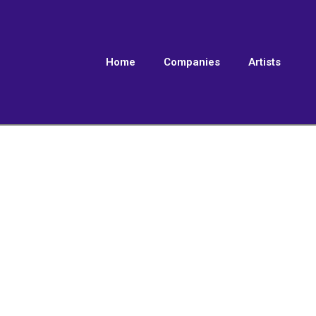
Home
Companies
Artists