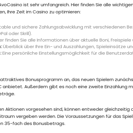
AvoCasino ist sehr umfangreich. Hier finden Sie alle wichtigen
ten, Ihre Zeit im Casino zu optimieren:
table und sichere Zahlungsabwicklung mit verschiedenen Be
l oder Skrill).
er finden Sie alle Informationen über aktuelle Boni, Freispiele
n:
Überblick über Ihre Ein- und Auszahlungen, Spieleinsätze u
:
Eine persönliche Einstellungsmöglichkeit für die Benutzerda
 attraktives Bonusprogramm an, das neuen Spielern zunächs
 anbietet. Außerdem gibt es noch eine zweite Einzahlung m
eträge.
n den Aktionen vorgesehen sind, können entweder gleichzeitig 
itraum vergeben werden. Die Voraussetzungen für das Spie
n 35-fach des Bonusbetrags.