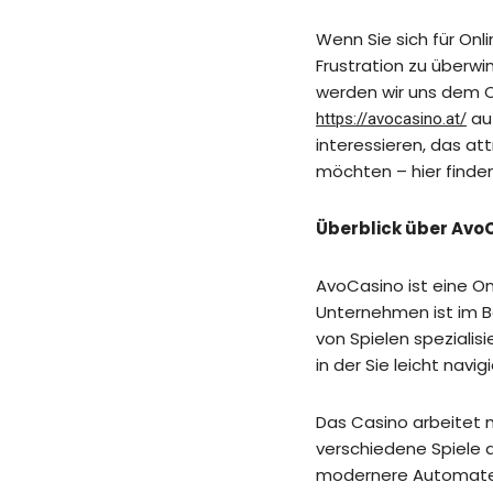
Wenn Sie sich für On
Frustration zu überwi
werden wir uns dem C
auf
https://avocasino.at/
interessieren, das a
möchten – hier finden 
Überblick über Avo
AvoCasino ist eine On
Unternehmen ist im Be
von Spielen spezialis
in der Sie leicht navi
Das Casino arbeitet
verschiedene Spiele a
modernere Automatens