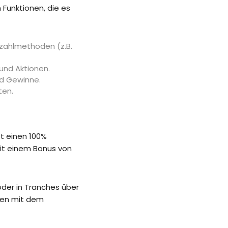
 Funktionen, die es
zahlmethoden (z.B.
 und Aktionen.
nd Gewinne.
ten.
t einen 100%
it einem Bonus von
oder in Tranches über
len mit dem