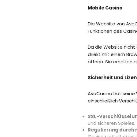
Mobile Casino
Die Website von AvoCa
Funktionen des Casino
Da die Website nicht
direkt mit einem Bro
öffnen. Sie erhalten a
Sicherheit und Lizen
AvoCasino hat seine 
einschließlich Versch
SSL-Verschlüsselu
und sicheren Spieles.
Regulierung durch r
Casino verfügt über e