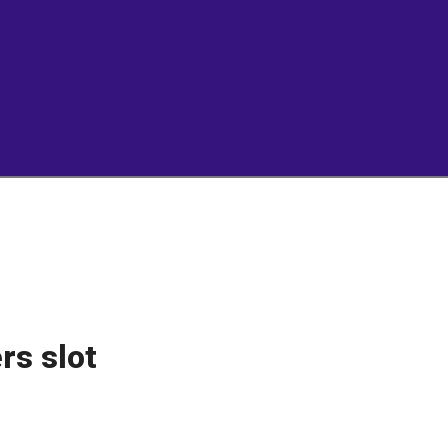
rs slot