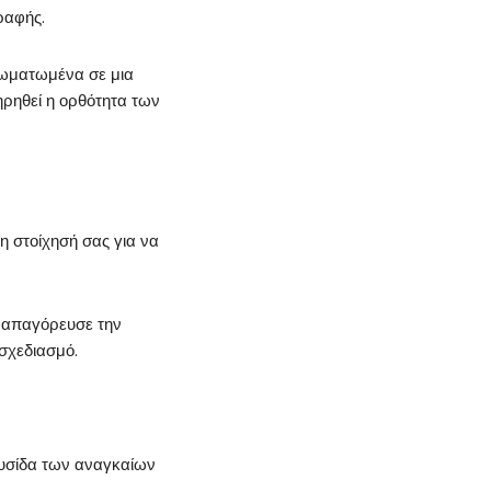
ραφής.
σωματωμένα σε μια
ηρηθεί η ορθότητα των
η στοίχησή σας για να
, απαγόρευσε την
σχεδιασμό.
λυσίδα των αναγκαίων