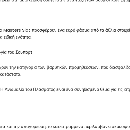
 Avia Masters Slot προσφέρουν ένα ευρύ φάσμα από τα άθλια στοιχ
 ειδική ενότητα.
ργία του Σουπόρτ
έχουν την κατηγορία των βαρυτικών προμηθεύσεων, που διασφαλίζ
κατάστατα.
Η Ανωμαλία του Πλάσματος είναι ένα συνηθισμένο θέμα για τις ιατρ
τα και την απαγόρευση, το κατεστραμμένο περιλαμβάνει σκούσιμο 