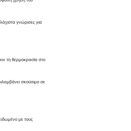
ελάχιστα γνώρισες για
ουν τη θερμοκρασία στο
ιλαμβάνει σκούσιμο σε
ειδωμένο με τους