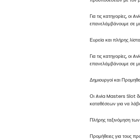
Για τις κατηγορίες, οι
επανελάμβάνουμε σε μια
Ευρεία και πλήρης λίστ
Για τις κατηγορίες, οι 
επανελάμβάνουμε σε μια
Δημιουργοί και Προμηθε
Οι Avia Masters Slot δ
καταθέσεων για να λάβ
Πλήρης ταξινόμηση των
Προμήθειες για τους προ