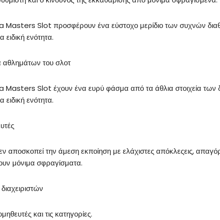
 Avia Masters Slot προσφέρουν ένα εύστοχο μερίδιο των συχνών δια
 ειδική ενότητα.
α αθλημάτων του σλοτ
Avia Masters Slot έχουν ένα ευρύ φάσμα από τα άθλια στοιχεία των
 ειδική ενότητα.
υτές
εν αποσκοπεί την άμεση εκποίηση με ελάχιστες απόκλεςεις, απαγό
ουν μόνιμα σφραγίσματα.
 διαχειριστών
μηθευτές και τις κατηγορίες.