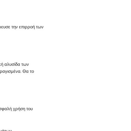
ρευσε την επιρροή των
κή αλυσίδα των
ραγισμένα. Θα το
ασφαλή χρήση του
ημάτων.