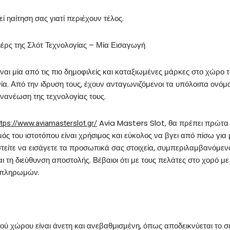
ί ηαίτηση σας γιατί περιέχουν τέλος.
τιέρς της Σλότ Τεχνολογίας – Μία Εισαγωγή
ίναι μία από τις πιο δημοφιλείς και καταξιωμένες μάρκες στο χώρο
νία. Από την ιδρυση τους, έχουν ανταγωνιζόμενοι τα υπόλοιπα ονόμ
νανέωση της τεχνολογίας τους.
Avia Masters Slot, θα πρέπει πρώτα
ttps://www.aviamasterslot.gr/
ός του ιστοτόπου είναι χρήσιμος και εύκολος να βγει από πίσω για
στείτε να εισάγετε τα προσωπικά σας στοιχεία, συμπεριλαμβανόμενα
ι τη διεύθυνση αποστολής. Βέβαιοι ότι με τους πελάτες στο χορό μ
ς πληρωμών.
κού χώρου είναι άνετη και ανεβαθμισμένη, όπως αποδεικνύεται το σ