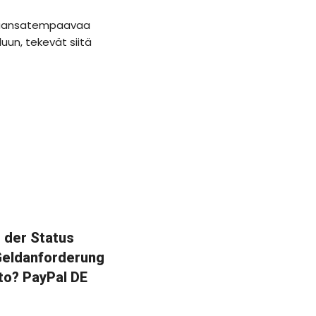
mukaansatempaavaa
uun, tekevät siitä
 der Status
Geldanforderung
to? PayPal DE