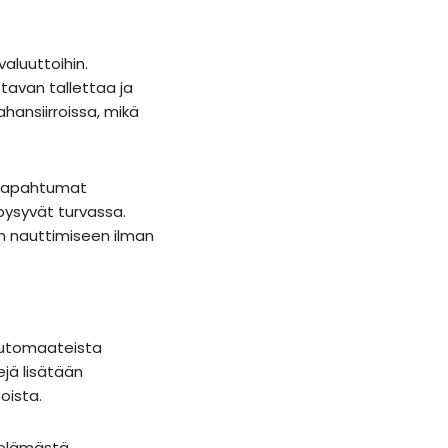
aluuttoihin.
tavan tallettaa ja
hansiirroissa, mikä
sutapahtumat
pysyvät turvassa.
n nauttimiseen ilman
iautomaateista
ejä lisätään
oista.
lielämästä