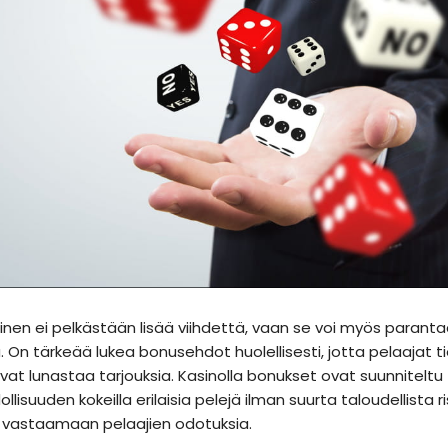
en ei pelkästään lisää viihdettä, vaan se voi myös parant
 On tärkeää lukea bonusehdot huolellisesti, jotta pelaajat ti
oivat lunastaa tarjouksia. Kasinolla bonukset ovat suunniteltu
lisuuden kokeilla erilaisia pelejä ilman suurta taloudellista ri
tu vastaamaan pelaajien odotuksia.