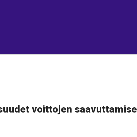
suudet voittojen saavuttamise