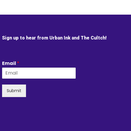
Sign up to hear from Urban Ink and The Cultch!
Email
*
Submit