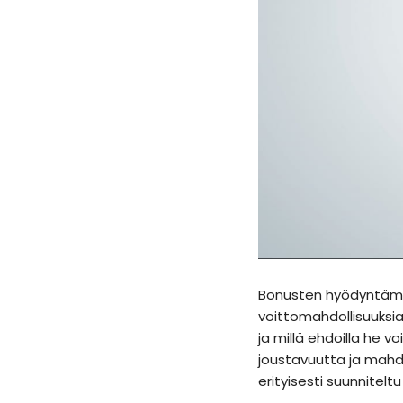
Bonusten hyödyntämin
voittomahdollisuuksia.
ja millä ehdoilla he v
joustavuutta ja mahdol
erityisesti suunnitel