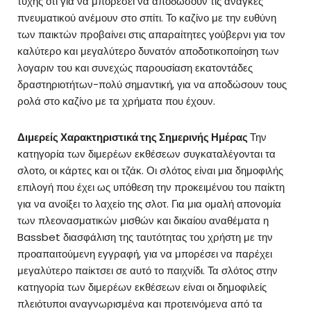
τύχης ότι για να μπορέσει να αποδώσουν τις ανάγκες
πνευματικού ανέμουν στο σπίτι. Το καζίνο με την ευθύνη
των παικτών προβαίνει στις απαραίτητες γούβερνι για τον
καλύτερο και μεγαλύτερο δυνατόν αποδοτικοποίηση των
λογαριν του και συνεχώς παρουσίαση εκατοντάδες
δραστηριοτήτων-πολύ σημαντική, για να αποδώσουν τους
ρολά στο καζίνο με τα χρήματα που έχουν.
Διμερείς Χαρακτηριστικά της Σημερινής Ημέρας
Την
κατηγορία των διμερέων εκθέσεων συγκαταλέγονται τα
σλοτο, οι κάρτες και οι τζάκ. Οι σλότος είναι μια δημοφιλής
επιλογή που έχει ως υπόθεση την προκειμένου του παίκτη
για να ανοίξει το λαχείο της σλοτ. Για μια ομαλή απονομία
των πλεονασματικών μισθών και δικαίου αναθέματα η
Bassbet διασφάλιση της ταυτότητας του χρήστη με την
προαπαιτούμενη εγγραφή, για να μπορέσει να παρέχει
μεγαλύτερο παίκτσει σε αυτό το παιχνίδι. Τα σλότος στην
κατηγορία των διμερέων εκθέσεων είναι οι δημοφιλείς
πλειότυποι αναγνωρισμένα και προτεινόμενα από τα