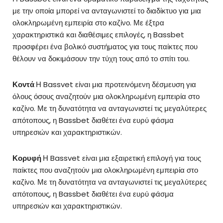
με την οποία μπορεί να ανταγωνιστεί το διαδίκτυο για μια
ολοκληρωμένη εμπειρία στο καζίνο. Με έξτρα
χαρακτηριστικά και διαθέσιμες επιλογές, η Bassbet
προσφέρει ένα βολικό συστήματος για τους παίκτες που
θέλουν να δοκιμάσουν την τύχη τους από το σπίτι του.
Κοντά
Η Bassvet είναι μια προτεινόμενη δέσμευση για
όλους όσους αναζητούν μια ολοκληρωμένη εμπειρία στο
καζίνο. Με τη δυνατότητα να ανταγωνιστεί τις μεγαλύτερες
απότοπους, η Bassbet διαθέτει ένα ευρύ φάσμα
υπηρεσιών και χαρακτηριστικών.
Κορυφή
Η Bassvet είναι μια εξαιρετική επιλογή για τους
παίκτες που αναζητούν μια ολοκληρωμένη εμπειρία στο
καζίνο. Με τη δυνατότητα να ανταγωνιστεί τις μεγαλύτερες
απότοπους, η Bassbet διαθέτει ένα ευρύ φάσμα
υπηρεσιών και χαρακτηριστικών.