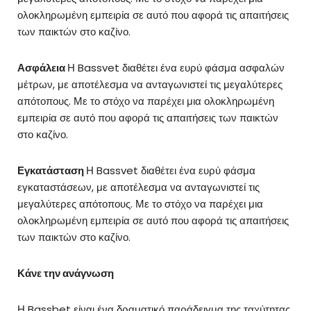
ολοκληρωμένη εμπειρία σε αυτό που αφορά τις απαιτήσεις
των παικτών στο καζίνο.
Ασφάλεια
Η Bassvet διαθέτει ένα ευρύ φάσμα ασφαλών
μέτρων, με αποτέλεσμα να ανταγωνιστεί τις μεγαλύτερες
απότοπους. Με το στόχο να παρέχει μια ολοκληρωμένη
εμπειρία σε αυτό που αφορά τις απαιτήσεις των παικτών
στο καζίνο.
Εγκατάσταση
Η Bassvet διαθέτει ένα ευρύ φάσμα
εγκαταστάσεων, με αποτέλεσμα να ανταγωνιστεί τις
μεγαλύτερες απότοπους. Με το στόχο να παρέχει μια
ολοκληρωμένη εμπειρία σε αυτό που αφορά τις απαιτήσεις
των παικτών στο καζίνο.
Κάνε την ανάγνωση
Η Bassbet είναι ένα δραματικό παράδειγμα της ταχύτητας