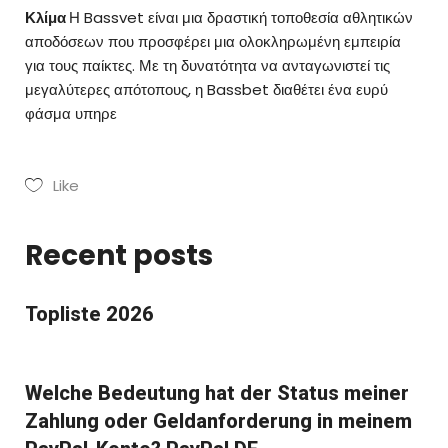
Κλίμα
Η Bassvet είναι μια δραστική τοποθεσία αθλητικών
αποδόσεων που προσφέρει μια ολοκληρωμένη εμπειρία
για τους παίκτες. Με τη δυνατότητα να ανταγωνιστεί τις
μεγαλύτερες απότοπους, η Bassbet διαθέτει ένα ευρύ
φάσμα υπηρε
Like
Recent posts
Topliste 2026
Welche Bedeutung hat der Status meiner
Zahlung oder Geldanforderung in meinem