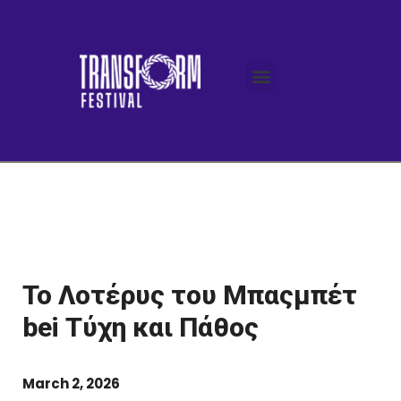
Το Λοτέρυς του Μπαςμπέτ
bei Τύχη και Πάθος
March 2, 2026