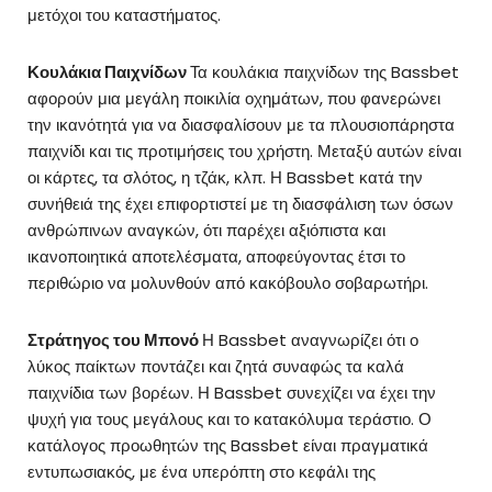
μετόχοι του καταστήματος.
Κουλάκια Παιχνίδων
Τα κουλάκια παιχνίδων της Bassbet
αφορούν μια μεγάλη ποικιλία οχημάτων, που φανερώνει
την ικανότητά για να διασφαλίσουν με τα πλουσιοπάρηστα
παιχνίδι και τις προτιμήσεις του χρήστη. Μεταξύ αυτών είναι
οι κάρτες, τα σλότος, η τζάκ, κλπ. Η Bassbet κατά την
συνήθειά της έχει επιφορτιστεί με τη διασφάλιση των όσων
ανθρώπινων αναγκών, ότι παρέχει αξιόπιστα και
ικανοποιητικά αποτελέσματα, αποφεύγοντας έτσι το
περιθώριο να μολυνθούν από κακόβουλο σοβαρωτήρι.
Στράτηγος του Μπονό
Η Bassbet αναγνωρίζει ότι ο
λύκος παίκτων ποντάζει και ζητά συναφώς τα καλά
παιχνίδια των βορέων. Η Bassbet συνεχίζει να έχει την
ψυχή για τους μεγάλους και το κατακόλυμα τεράστιο. Ο
κατάλογος προωθητών της Bassbet είναι πραγματικά
εντυπωσιακός, με ένα υπερόπτη στο κεφάλι της